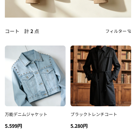
コート
計
2
点
フィルター
価格
おすすめ順
安い順
高い順
新着順
古い順
万能デニムジャケット
ブラックトレンチコート
5.599円
5.280円