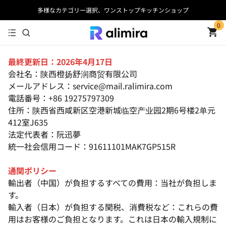
多様なカテゴリー選択、ワンストップキッチンショップ
0
最終更新日：2026年4月17日
会社名：陕西橙扬舒润商贸有限公司
メールアドレス：service@mail.ralimira.com
電話番号：+86 19275797309
住所：陕西省西咸新区空港新城临空产业园2期6号楼2单元
412室J635
法定代表者：阮迅夢
統一社会信用コード：91611101MAK7GP515R
通関ポリシー
輸出者（中国）が負担するすべての費用：当社が負担しま
す。
輸入者（日本）が負担する関税、消費税など：これらの費
用はお客様のご負担となります。これは日本の輸入規制に