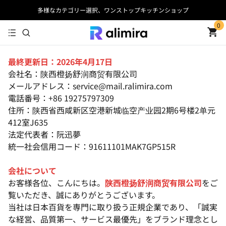
多様なカテゴリー選択、ワンストップキッチンショップ
0
最終更新日：2026年4月17日
会社名：陕西橙扬舒润商贸有限公司
メールアドレス：service@mail.ralimira.com
電話番号：+86 19275797309
住所：陕西省西咸新区空港新城临空产业园2期6号楼2单元
412室J635
法定代表者：阮迅夢
統一社会信用コード：91611101MAK7GP515R
会社について
お客様各位、こんにちは。
陕西橙扬舒润商贸有限公司
をご
覧いただき、誠にありがとうございます。
当社は日本百貨を専門に取り扱う正規企業であり、「誠実
な経営、品質第一、サービス最優先」をブランド理念とし