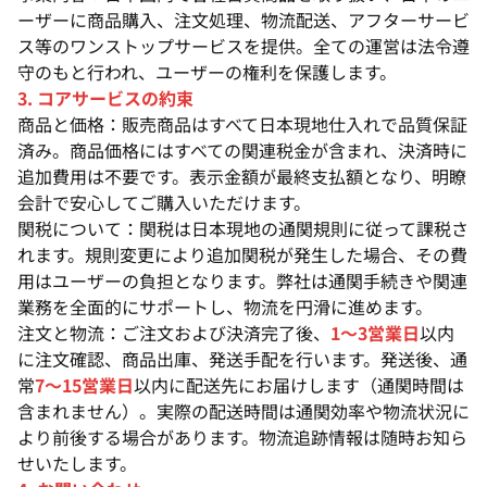
ーザーに商品購入、注文処理、物流配送、アフターサービ
ス等のワンストップサービスを提供。全ての運営は法令遵
守のもと行われ、ユーザーの権利を保護します。
3. コアサービスの約束
商品と価格：販売商品はすべて日本現地仕入れで品質保証
済み。商品価格にはすべての関連税金が含まれ、決済時に
追加費用は不要です。表示金額が最終支払額となり、明瞭
会計で安心してご購入いただけます。
関税について：関税は日本現地の通関規則に従って課税さ
れます。規則変更により追加関税が発生した場合、その費
用はユーザーの負担となります。弊社は通関手続きや関連
業務を全面的にサポートし、物流を円滑に進めます。
注文と物流：ご注文および決済完了後、
1〜3営業日
以内
に注文確認、商品出庫、発送手配を行います。発送後、通
常
7〜15営業日
以内に配送先にお届けします（通関時間は
含まれません）。実際の配送時間は通関効率や物流状況に
より前後する場合があります。物流追跡情報は随時お知ら
せいたします。