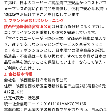
て掲げ、日本のユーザーに高品質で正規品かつコストパフ
ォーマンスの高い百貨商品を提供し、便利で安心なお買い
物体験をお届けすることを目指しています。
1. ブランド理念とポジショニング
陕西橙扬舒润商贸有限公司
は日本百貨分野に深く注力し、
コンプライアンスを重視した運営を徹底しています。
「すべてのユーザーが正規の日本百貨商品を簡単に購入で
き、透明で安心なショッピングサービスを享受できるこ
と」をコアポジションとし、日本現地の優良商品を厳選。
偽造品・不良品は一切取り扱わず、すべての商品が日本の
品質基準を満たすことを保証しています。安心して購入・
ご利用いただけます。
2. 会社基本情報
会社名：陕西橙扬舒润商贸有限公司
住所：陕西省西咸新区空港新城临空产业园2期6号楼2单元
412室J635
法定代表者：阮迅夢
統一社会信用コード：91611101MAK7GP515R
事業内容：日本国内で各種百貨商品を取り扱い、日本のユ